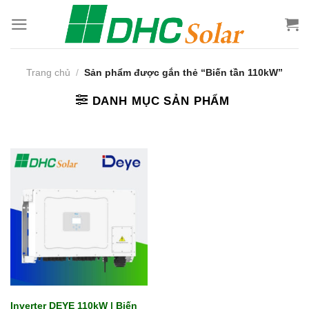
Bỏ
qua
nội
dung
Trang chủ
/
Sản phẩm được gắn thẻ “Biến tần 110kW”
DANH MỤC SẢN PHẨM
Inverter DEYE 110kW | Biến