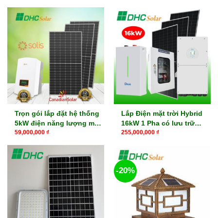
Trọn gói lắp đặt hệ thống
Lắp Điện mặt trời Hybrid
5kW điện năng lượng mặt
16kW 1 Pha có lưu trữ
trời cho gia đình
16kWh, 32kWh
59,000,000
₫
255,000,000
₫
-20%