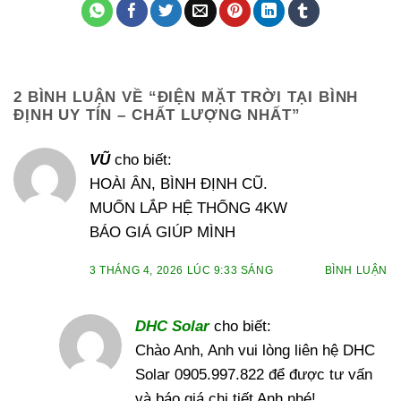
2 BÌNH LUẬN VỀ “
ĐIỆN MẶT TRỜI TẠI BÌNH
ĐỊNH UY TÍN – CHẤT LƯỢNG NHẤT
”
VŨ
cho biết:
HOÀI ÂN, BÌNH ĐỊNH CŨ.
MUỐN LẮP HỆ THỐNG 4KW
BÁO GIÁ GIÚP MÌNH
3 THÁNG 4, 2026 LÚC 9:33 SÁNG
BÌNH LUẬN
DHC Solar
cho biết:
Chào Anh, Anh vui lòng liên hệ DHC
Solar 0905.997.822 để được tư vấn
và báo giá chi tiết Anh nhé!