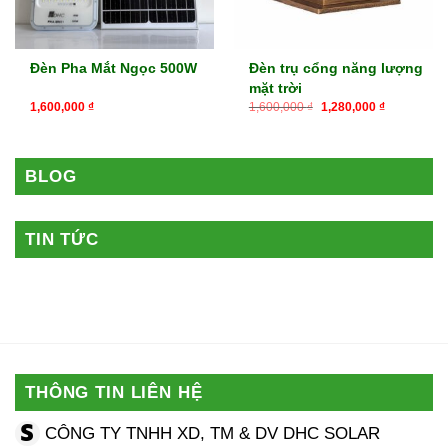
Đèn Pha Mắt Ngọc 500W
Đèn trụ cổng năng lượng
mặt trời
Giá
Giá
1,600,000
₫
1,600,000
₫
1,280,000
₫
gốc
hiện
là:
tại
1,600,000 ₫.
là:
1,280,000
BLOG
TIN TỨC
THÔNG TIN LIÊN HỆ
CÔNG TY TNHH XD, TM & DV DHC SOLAR