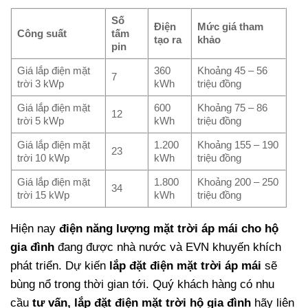
Số
Điện
Mức giá tham
Công suất
tấm
tạo ra
khảo
pin
Giá lắp điện mặt
360
Khoảng 45 – 56
7
trời 3 kWp
kWh
triệu đồng
Giá lắp điện mặt
600
Khoảng 75 – 86
12
trời 5 kWp
kWh
triệu đồng
Giá lắp điện mặt
1.200
Khoảng 155 – 190
23
trời 10 kWp
kWh
triệu đồng
Giá lắp điện mặt
1.800
Khoảng 200 – 250
34
trời 15 kWp
kWh
triệu đồng
Hiện nay
điện năng lượng mặt trời áp mái cho hộ
gia đình
đang được nhà nước và EVN khuyến khích
phát triển. Dự kiến
lắp đặt điện mặt trời áp mái
sẽ
bùng nổ trong thời gian tới. Quý khách hàng có nhu
cầu
tư vấn, lắp đặt điện mặt trời hộ gia đình
hãy liên