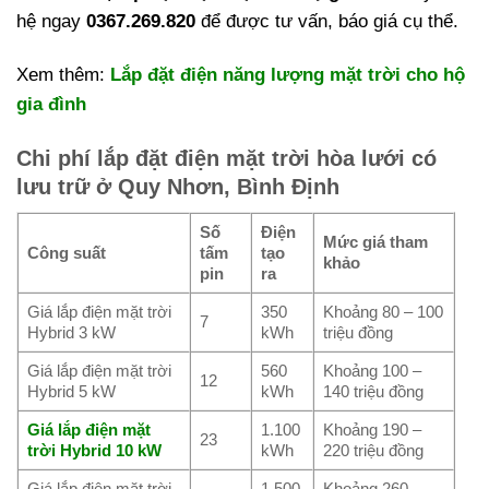
hệ ngay
0367.269.820
để được tư vấn, báo giá cụ thể.
Xem thêm:
Lắp đặt điện năng lượng mặt trời cho hộ
gia đình
Chi phí lắp đặt điện mặt trời hòa lưới có
lưu trữ ở Quy Nhơn, Bình Định
Số
Điện
Mức giá tham
Công suất
tấm
tạo
khảo
pin
ra
Giá lắp điện mặt trời
350
Khoảng 80 – 100
7
Hybrid 3 kW
kWh
triệu đồng
Giá lắp điện mặt trời
560
Khoảng 100 –
12
Hybrid 5 kW
kWh
140 triệu đồng
Giá lắp điện mặt
1.100
Khoảng 190 –
23
trời Hybrid 10 kW
kWh
220 triệu đồng
Giá lắp điện mặt trời
1.500
Khoảng 260 –