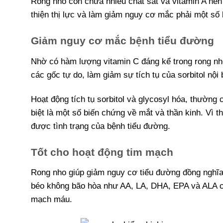
Rong nho còn chứa nhiều chất sắt và vitamin A nên
thiện thị lực và làm giảm nguy cơ mắc phải một số
Giảm nguy cơ mắc bệnh tiểu đường
Nhờ có hàm lượng vitamin C đáng kể trong rong n
các gốc tự do, làm giảm sự tích tụ của sorbitol nội
Hoạt động tích tụ sorbitol và glycosyl hóa, thường
biệt là một số biến chứng về mắt và thần kinh. Vì t
được tình trạng của bệnh tiểu đường.
Tốt cho hoạt động tim mạch
Rong nho giúp giảm nguy cơ tiểu đường đồng nghĩa 
béo không bão hòa như AA, LA, DHA, EPA và ALA có 
mạch máu.