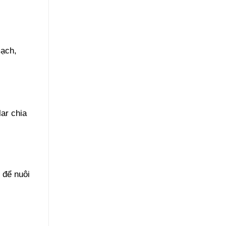
mạch,
ar chia
 để nuôi