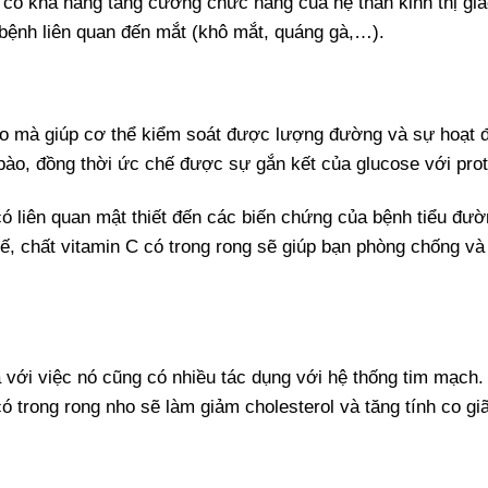
 có khả năng tăng cường chức năng của hệ thần kinh thị giá
 bệnh liên quan đến mắt (khô mắt, quáng gà,…).
ho mà giúp cơ thể kiểm soát được lượng đường và sự hoạt 
 bào, đồng thời ức chế được sự gắn kết của glucose với prot
 có liên quan mật thiết đến các biến chứng của bệnh tiểu đườ
hế, chất vitamin C có trong rong sẽ giúp bạn phòng chống và 
với việc nó cũng có nhiều tác dụng với hệ thống tim mạch.
trong rong nho sẽ làm giảm cholesterol và tăng tính co gi