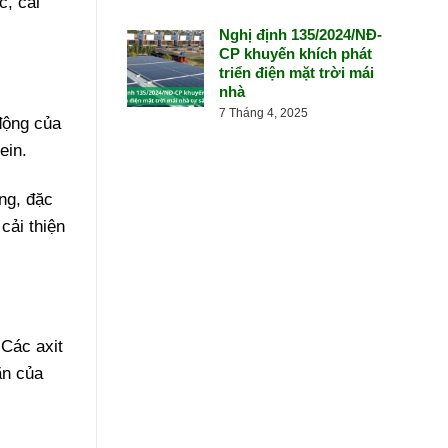
c, cải
Nghị định 135/2024/NĐ-
CP khuyến khích phát
triển điện mặt trời mái
nhà
7 Tháng 4, 2025
động của
ein.
ng, đặc
cải thiện
 Các axit
ãn của