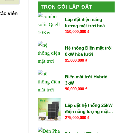
TRỌN GÓI LẮP ĐẶT
tác viên
Lắp đặt điện năng
lượng mặt trời hoà
lưới 15kW trọn gói
150,000,000
₫
Hệ thống Điện mặt trời
8kW hòa lưới
95,000,000
₫
Điện mặt trời Hybrid
3kW
90,000,000
₫
Lắp đặt hệ thống 25kW
điện năng lượng mặt
trời
275,000,000
₫