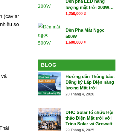
Đèn pha LED năng
lượng mặt trời 200W
cao cấp
1,250,000
₫
h (caviar
 nhiều so
Đèn Pha Mắt Ngọc
500W
1,600,000
₫
BLOG
 và
Hướng dẫn Thông báo,
Đăng ký Lắp Điện năng
lượng Mặt trời
20 Tháng 4, 2026
DHC Solar tổ chức Hội
thảo Điện Mặt trời với
Trina Solar và Growatt
Thái
29 Tháng 6, 2025