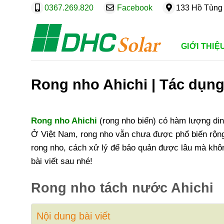
Bỏ
0367.269.820
Facebook
133 Hồ Tùng 
qua
nội
dung
GIỚI THIỆ
Rong nho Ahichi | Tác dụng
Rong nho Ahichi
(rong nho biển) có hàm lượng di
Ở Việt Nam, rong nho vẫn chưa được phổ biến rộng 
rong nho, cách xử lý để bảo quản được lâu mà khôn
bài viết sau nhé!
Rong nho tách nước Ahichi
Nội dung bài viết