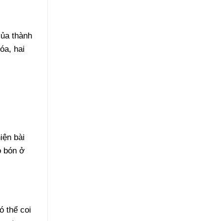
của thành
óa, hai
iện bài
o bón ở
ó thể coi