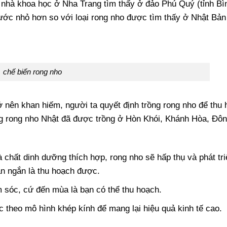
nhà khoa học ở Nha Trang tìm thấy ở đảo Phú Quý (tỉnh Bì
hước nhỏ hơn so với loại rong nho được tìm thấy ở Nhật Bản
chế biến rong nho
ở nên khan hiếm, người ta quyết định trồng rong nho để thu
ống rong nho Nhật đã được trồng ở Hòn Khói, Khánh Hòa, Đô
à chất dinh dưỡng thích hợp, rong nho sẽ hấp thụ và phát tri
an ngắn là thu hoạch được.
 sóc, cứ đến mùa là bạn có thể thu hoạch.
 theo mô hình khép kính để mang lại hiệu quả kinh tế cao.