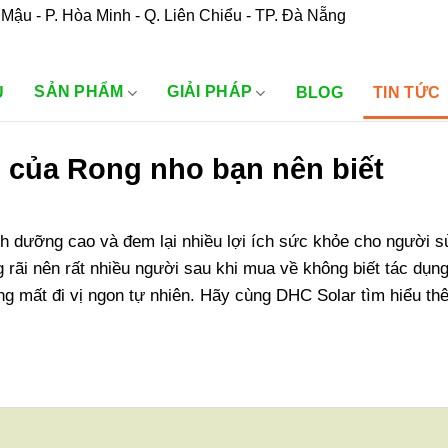
Mậu - P. Hòa Minh - Q. Liên Chiểu - TP. Đà Nẵng
SẢN PHẨM
GIẢI PHÁP
U
BLOG
TIN TỨC
 của Rong nho bạn nên biết
nh dưỡng cao và đem lại nhiều lợi ích sức khỏe cho người s
rãi nên rất nhiều người sau khi mua về không biết tác dụn
g mất đi vị ngon tự nhiên. Hãy cùng DHC Solar tìm hiểu th