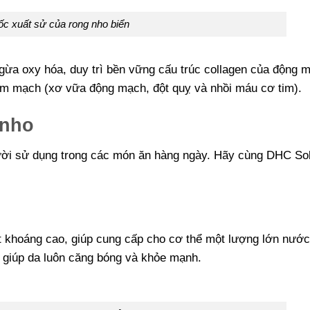
c xuất sử của rong nho biển
ngừa oxy hóa, duy trì bền vững cấu trúc collagen của động 
im mạch (xơ vữa động mạch, đột quỵ và nhồi máu cơ tim).
 nho
ười sử dụng trong các món ăn hàng ngày. Hãy cùng DHC Sol
 khoáng cao, giúp cung cấp cho cơ thể một lượng lớn nước
a, giúp da luôn căng bóng và khỏe mạnh.