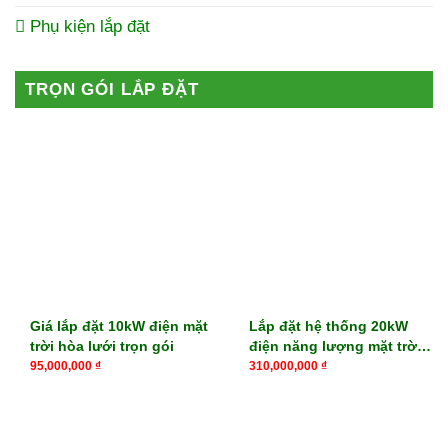
Phụ kiện lắp đặt
TRỌN GÓI LẮP ĐẶT
Giá lắp đặt 10kW điện mặt
Lắp đặt hệ thống 20kW
trời hòa lưới trọn gói
điện năng lượng mặt trời
Hybrid cho gia đình
95,000,000
₫
310,000,000
₫