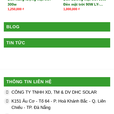
300w
Đèn mặt trời 90W LY-
TYN004
1,250,000
₫
1,000,000
₫
BLOG
TIN TỨC
THÔNG TIN LIÊN HỆ
CÔNG TY TNHH XD, TM & DV DHC SOLAR
K151 Âu Cơ - Tổ 64 - P. Hoà Khánh Bắc - Q. Liên
Chiểu - TP. Đà Nẵng