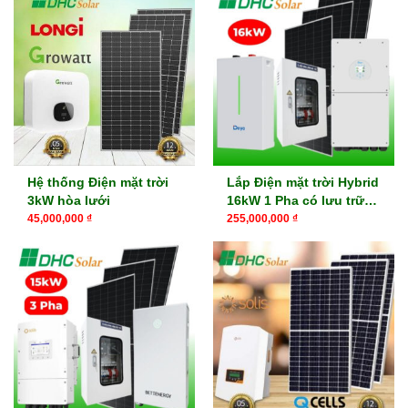
Hệ thống Điện mặt trời
Lắp Điện mặt trời Hybrid
3kW hòa lưới
16kW 1 Pha có lưu trữ
16kWh, 32kWh
45,000,000
₫
255,000,000
₫