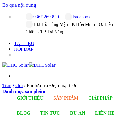
Bỏ qua nội dung
0367.269.820
Facebook
133 Hồ Tùng Mậu - P. Hòa Minh - Q. Liên
Chiểu - TP. Đà Nẵng
TÀI LIỆU
HỎI ĐÁP
Trang chủ
/
Pin lưu trữ Điện mặt trời
Danh mục sản phẩm
GIỚI THIỆU
SẢN PHẨM
GIẢI PHÁP
BLOG
TIN TỨC
DỰ ÁN
LIÊN HỆ